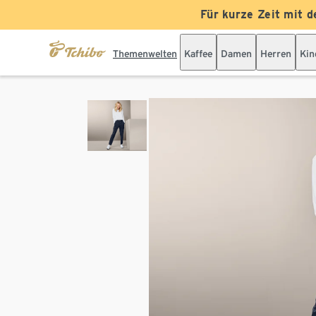
Für kurze Zeit mit d
Themenwelten
Kaffee
Damen
Herren
Kin