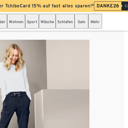
er TchiboCard 15% auf fast alles sparen!*
DANKE26
C
der
Wohnen
Sport
Wäsche
Schlafen
Sale
Mehr