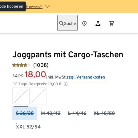
ode kopieren
Hinweis*
Suche
Joggpants mit Cargo-Taschen
(1008)
18,00
34,99
inkl. MwSt.
zzgl. Versandkosten
30-Tage-Bestpreis:
18,00
€
S 36/38
M 40/42
L 44/46
XL 48/50
XXL 52/54