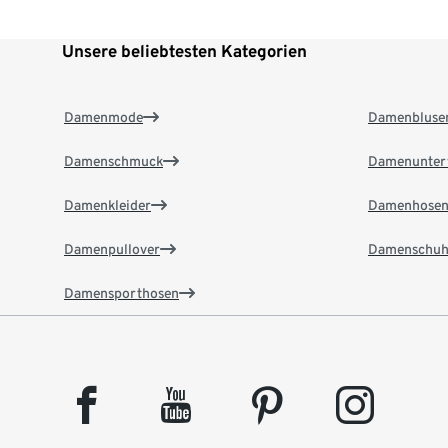
Unsere beliebtesten Kategorien
Damenmode
Damenbluse
Damenschmuck
Damenunter
Damenkleider
Damenhose
Damenpullover
Damenschuh
Damensporthosen
facebook
youtube
pinterest
instagram