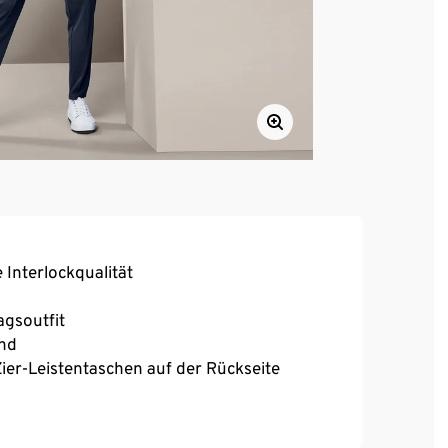
 Interlockqualität
agsoutfit
and
Zier-Leistentaschen auf der Rückseite
enkeln