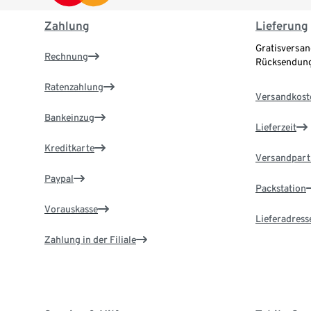
Zahlung
Lieferung
Gratisversan
Rechnung
Rücksendung
Ratenzahlung
Versandkost
Bankeinzug
Lieferzeit
Kreditkarte
Versandpart
Paypal
Packstation
Vorauskasse
Lieferadress
Zahlung in der Filiale