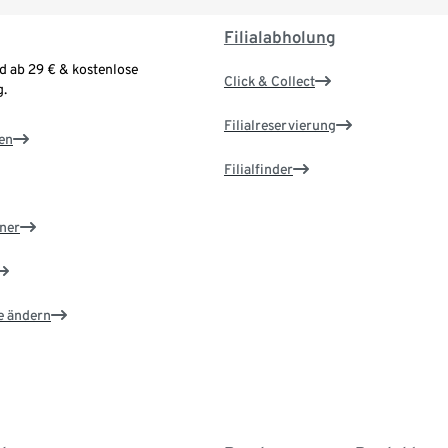
Filialabholung
d ab 29 € & kostenlose
Click & Collect
.
Filialreservierung
en
Filialfinder
ner
e ändern