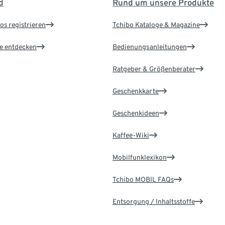
d
Rund um unsere Produkte
os registrieren
Tchibo Kataloge & Magazine
le entdecken
Bedienungsanleitungen
Ratgeber & Größenberater
Geschenkkarte
Geschenkideen
Kaffee-Wiki
Mobilfunklexikon
Tchibo MOBIL FAQs
Entsorgung / Inhaltsstoffe