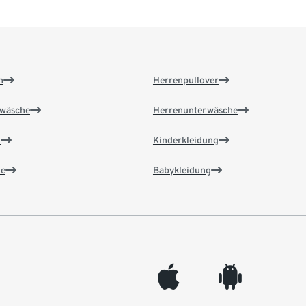
n
Herrenpullover
wäsche
Herrenunterwäsche
n
Kinderkleidung
e
Babykleidung
appleinc
android