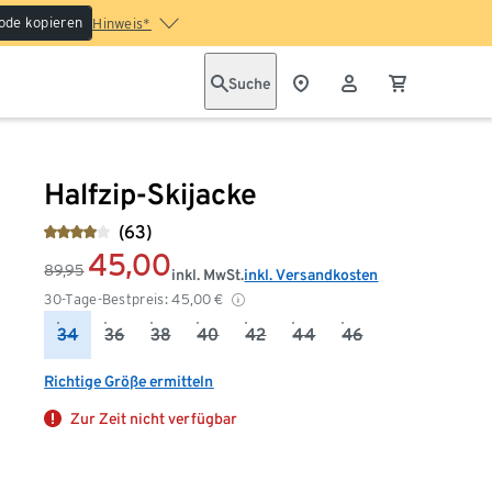
ode kopieren
Hinweis*
Suche
Halfzip-Skijacke
(63)
45,00
89,95
inkl. MwSt.
inkl. Versandkosten
30-Tage-Bestpreis:
45,00
€
34
36
38
40
42
44
46
Richtige Größe ermitteln
Zur Zeit nicht verfügbar