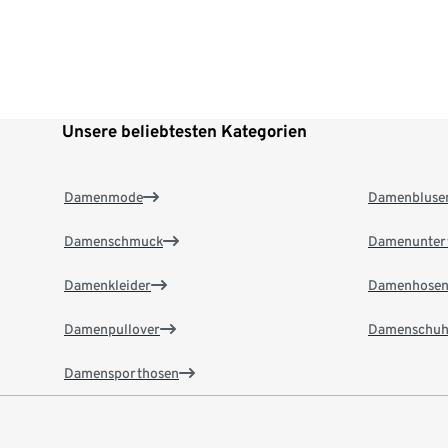
Unsere beliebtesten Kategorien
Damenmode
Damenbluse
Damenschmuck
Damenunter
Damenkleider
Damenhose
Damenpullover
Damenschuh
Damensporthosen