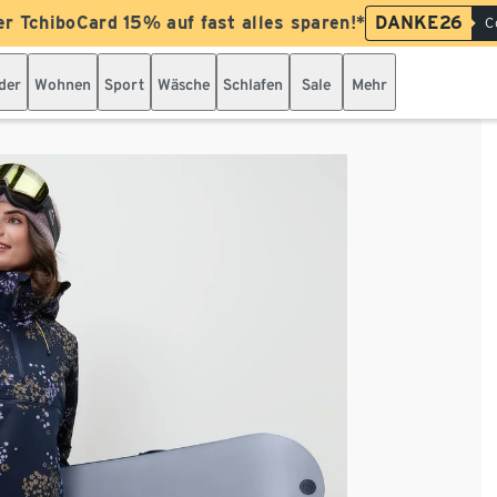
er TchiboCard 15% auf fast alles sparen!*
DANKE26
C
der
Wohnen
Sport
Wäsche
Schlafen
Sale
Mehr