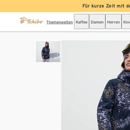
Für kurze Zeit mit d
Themenwelten
Kaffee
Damen
Herren
Kin