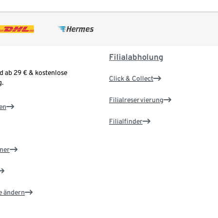
Filialabholung
d ab 29 € & kostenlose
Click & Collect
.
Filialreservierung
en
Filialfinder
ner
e ändern