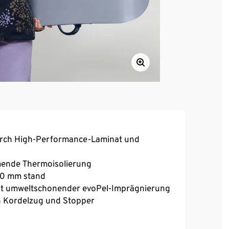
urch High-Performance-Laminat und
mende Thermoisolierung
000 mm stand
mit umweltschonender evoPel-Imprägnierung
h Kordelzug und Stopper
hluss zu öffnen – zum besseres An- und