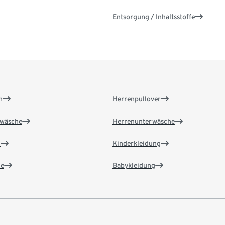
Entsorgung / Inhaltsstoffe
n
Herrenpullover
wäsche
Herrenunterwäsche
n
Kinderkleidung
e
Babykleidung