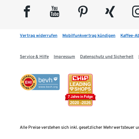
facebook
youtube
pinterest
xing
insta
Vertrag widerrufen
Mobilfunkvertrag kündigen
Kaffee-A
Service & Hilfe
Impressum
Datenschutz und Sicherheit
Alle Preise verstehen sich inkl. gesetzlicher Mehrwertsteuer u