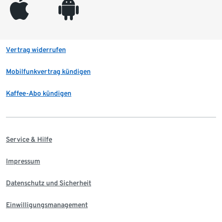
appleinc
android
Vertrag widerrufen
Mobilfunkvertrag kündigen
Kaffee-Abo kündigen
Service & Hilfe
Impressum
Datenschutz und Sicherheit
Einwilligungsmanagement