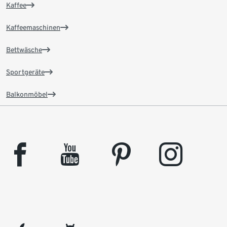
Kaffee
Kaffeemaschinen
Bettwäsche
Sportgeräte
Balkonmöbel
facebook
youtube
pinterest
instagram