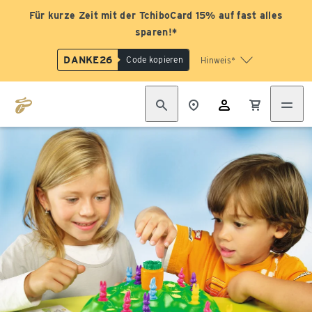
Für kurze Zeit mit der TchiboCard 15% auf fast alles
sparen!*
DANKE26
Code kopieren
Hinweis*