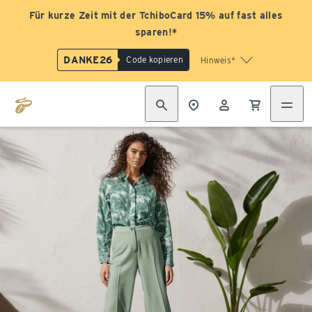
Für kurze Zeit mit der TchiboCard 15% auf fast alles
sparen!*
DANKE26
Code kopieren
Hinweis*