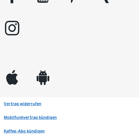
instagram
appleinc
android
Vertrag widerrufen
Mobilfunkvertrag kündigen
Kaffee-Abo kündigen