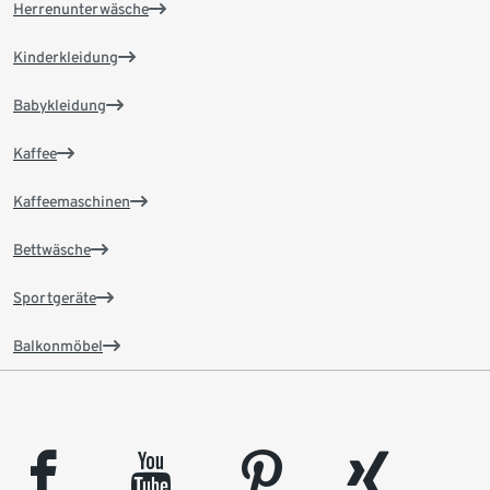
Herrenunterwäsche
Kinderkleidung
Babykleidung
Kaffee
Kaffeemaschinen
Bettwäsche
Sportgeräte
Balkonmöbel
facebook
youtube
pinterest
xing