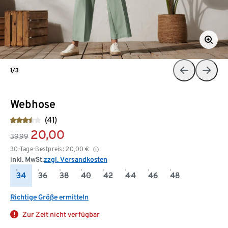
1/3
Webhose
(41)
20,00
39,99
30-Tage-Bestpreis:
20,00
€
inkl. MwSt.
zzgl. Versandkosten
34
36
38
40
42
44
46
48
Richtige Größe ermitteln
Zur Zeit nicht verfügbar