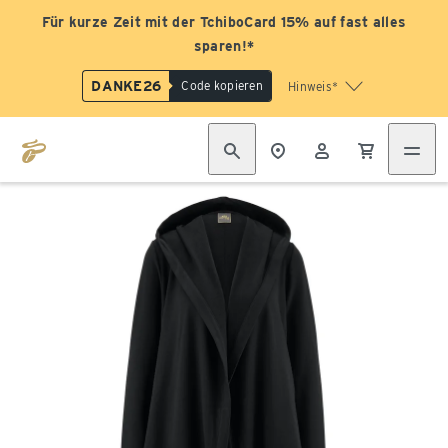
Für kurze Zeit mit der TchiboCard 15% auf fast alles
sparen!*
DANKE26
Code kopieren
Hinweis*