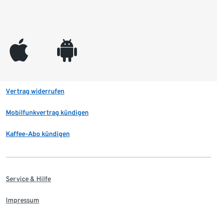
appleinc
android
Vertrag widerrufen
Mobilfunkvertrag kündigen
Kaffee-Abo kündigen
Service & Hilfe
Impressum