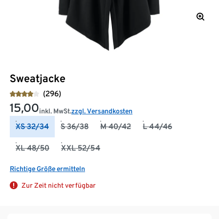
Sweatjacke
(296)
15,00
inkl. MwSt.
zzgl. Versandkosten
XS 32/34
S 36/38
M 40/42
L 44/46
XL 48/50
XXL 52/54
Richtige Größe ermitteln
Zur Zeit nicht verfügbar