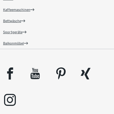
Kaffeemaschinen
Bettwäsche
Sportgeräte
Balkonmöbel
facebook
youtube
pinterest
xing
instagram