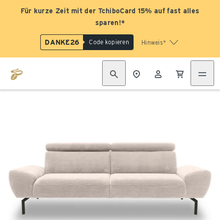
Für kurze Zeit mit der TchiboCard 15% auf fast alles
sparen!*
DANKE26
Code kopieren
Hinweis*