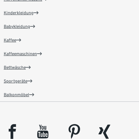
Kinderkleidung
Babykleidung
Kaffee
Kaffeemaschinen
Bettwäsche
Sportgeräte
Balkonmöbel
facebook
youtube
pinterest
xing