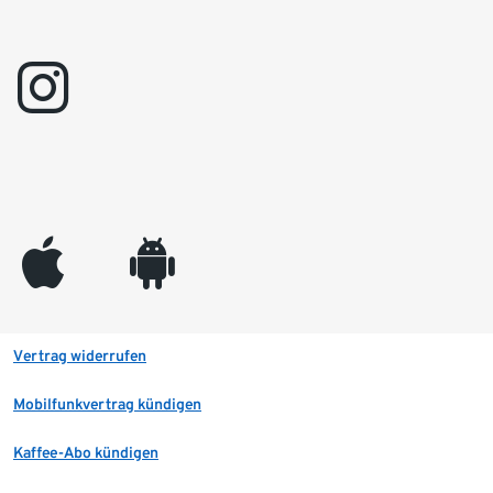
instagram
appleinc
android
Vertrag widerrufen
Mobilfunkvertrag kündigen
Kaffee-Abo kündigen