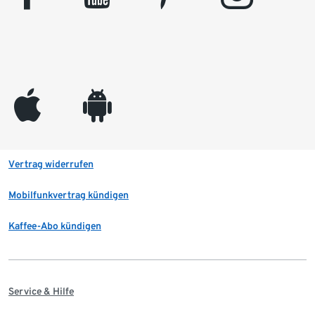
appleinc
android
Vertrag widerrufen
Mobilfunkvertrag kündigen
Kaffee-Abo kündigen
Service & Hilfe