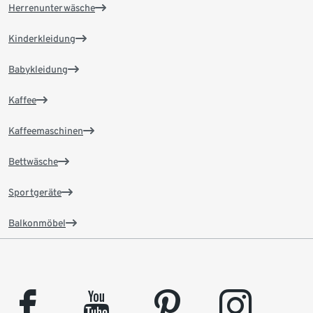
Herrenunterwäsche
Kinderkleidung
Babykleidung
Kaffee
Kaffeemaschinen
Bettwäsche
Sportgeräte
Balkonmöbel
facebook
youtube
pinterest
instagram