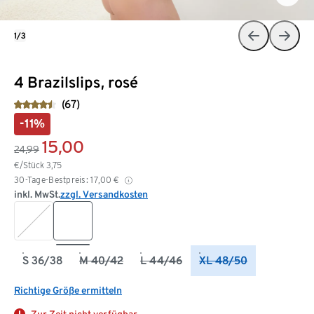
1/3
4 Brazilslips, rosé
(67)
-11%
15,00
24,99
€/Stück
3,75
30-Tage-Bestpreis:
17,00
€
inkl. MwSt.
zzgl. Versandkosten
S 36/38
M 40/42
L 44/46
XL 48/50
Richtige Größe ermitteln
Zur Zeit nicht verfügbar