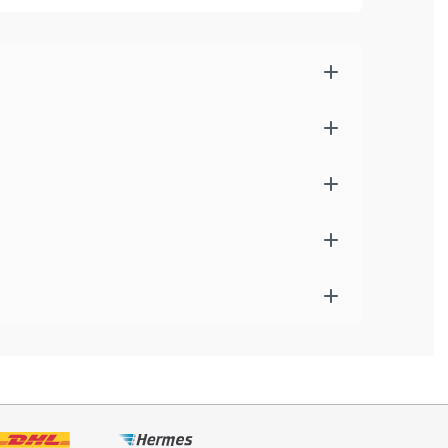
peichert Energie für abendliche Lichteffekte
 ein ‒ bis zu 6 Stunden
tegriert