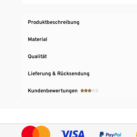
Mit eingebauter 2000-mAh-Lithiumbatterie: s
LED schaltet sich bei Dämmerung automatisch
Solarpanel direkt auf Brunnen-Oberfläche in
Produktbeschreibung
Material
Qualität
Lieferung & Rücksendung
Kundenbewertungen