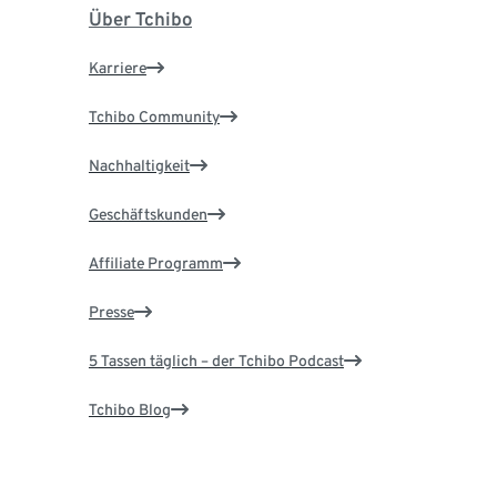
Über Tchibo
Karriere
Tchibo Community
Nachhaltigkeit
Geschäftskunden
Affiliate Programm
Presse
5 Tassen täglich – der Tchibo Podcast
Tchibo Blog