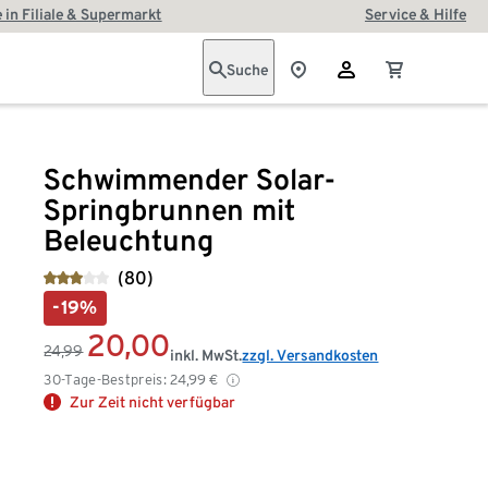
 in Filiale & Supermarkt
Service & Hilfe
Suche
Schwimmender Solar-
Springbrunnen mit
Beleuchtung
(80)
-19%
20,00
24,99
inkl. MwSt.
zzgl. Versandkosten
30-Tage-Bestpreis:
24,99
€
Zur Zeit nicht verfügbar