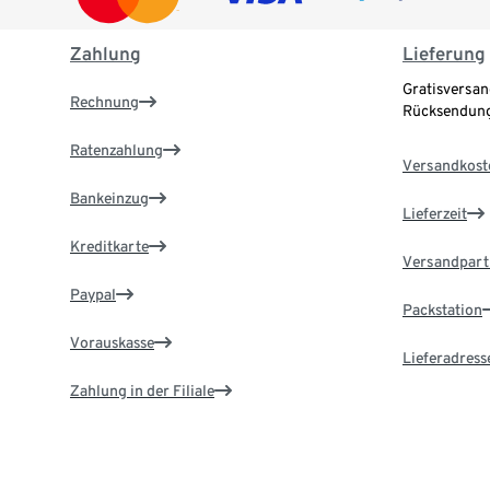
Zahlung
Lieferung
Gratisversan
Rechnung
Rücksendung
Ratenzahlung
Versandkost
Bankeinzug
Lieferzeit
Kreditkarte
Versandpart
Paypal
Packstation
Vorauskasse
Lieferadress
Zahlung in der Filiale