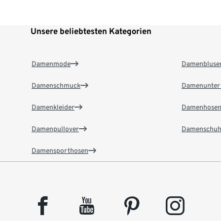
Unsere beliebtesten Kategorien
Damenmode
Damenbluse
Damenschmuck
Damenunter
Damenkleider
Damenhose
Damenpullover
Damenschuh
Damensporthosen
facebook
youtube
pinterest
instagram