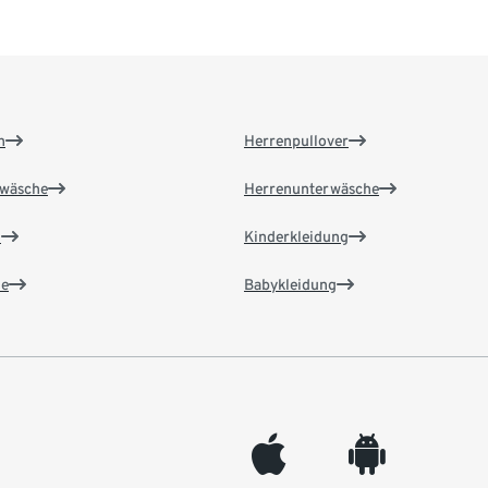
n
Herrenpullover
wäsche
Herrenunterwäsche
n
Kinderkleidung
e
Babykleidung
appleinc
android