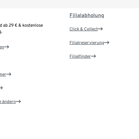
Filialabholung
d ab 29 € & kostenlose
Click & Collect
.
Filialreservierung
en
Filialfinder
ner
e ändern