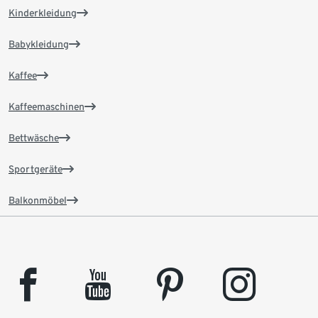
Kinderkleidung
Babykleidung
Kaffee
Kaffeemaschinen
Bettwäsche
Sportgeräte
Balkonmöbel
facebook
youtube
pinterest
instagram