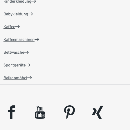
Kinderkleidung
Babykleidung
Kaffee
Kaffeemaschinen
Bettwäsche
Sportgeräte
Balkonmöbel
facebook
youtube
pinterest
xing