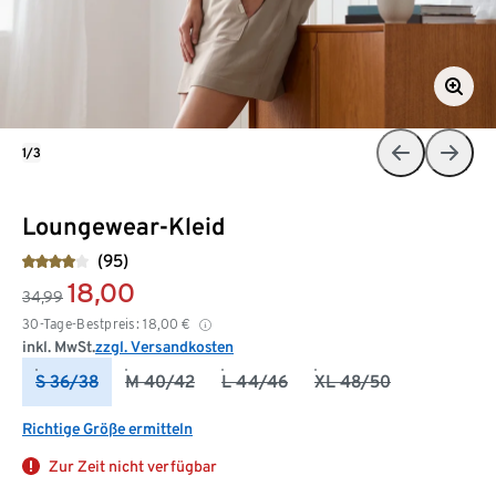
1/3
Loungewear-Kleid
(95)
18,00
34,99
30-Tage-Bestpreis:
18,00
€
inkl. MwSt.
zzgl. Versandkosten
S 36/38
M 40/42
L 44/46
XL 48/50
Richtige Größe ermitteln
Zur Zeit nicht verfügbar