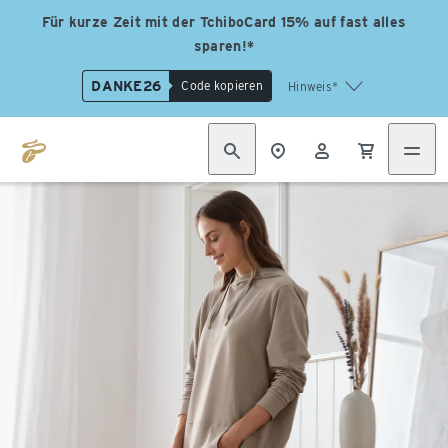
Für kurze Zeit mit der TchiboCard 15% auf fast alles
sparen!*
DANKE26
Code kopieren
Hinweis*