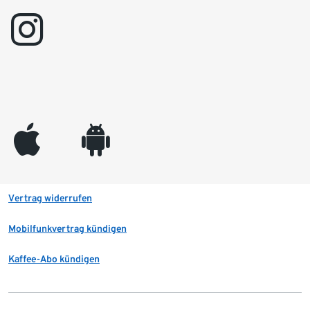
instagram
appleinc
android
Vertrag widerrufen
Mobilfunkvertrag kündigen
Kaffee-Abo kündigen