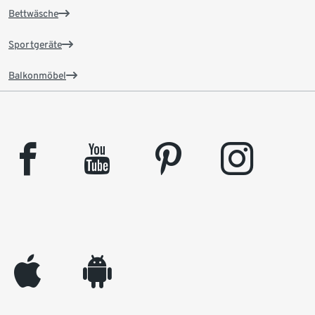
Bettwäsche
Sportgeräte
Balkonmöbel
facebook
youtube
pinterest
instagram
appleinc
android