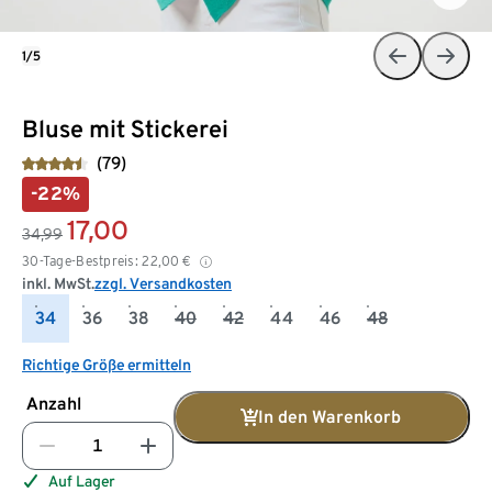
1/5
Bluse mit Stickerei
(79)
-22%
17,00
34,99
30-Tage-Bestpreis:
22,00
€
inkl. MwSt.
zzgl. Versandkosten
34
36
38
40
42
44
46
48
Richtige Größe ermitteln
Anzahl
In den Warenkorb
Auf Lager