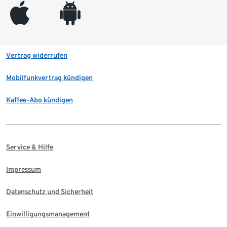
appleinc
android
Vertrag widerrufen
Mobilfunkvertrag kündigen
Kaffee-Abo kündigen
Service & Hilfe
Impressum
Datenschutz und Sicherheit
Einwilligungsmanagement