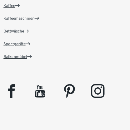
Kaffee
Kaffeemaschinen
Bettwäsche
Sportgeräte
Balkonmöbel
facebook
youtube
pinterest
instagram