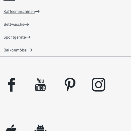
Kaffeemaschinen
Bettwäsche
Sportgeräte
Balkonmöbel
facebook
youtube
pinterest
instagram