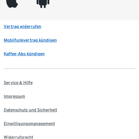
appleinc
android
Vertrag widerrufen
Mobilfunkvertrag kündigen
Kaffee-Abo kündigen
Service & Hilfe
Impressum
Datenschutz und Sicherheit
Einwilligungsmanagement
Widerrufsrecht