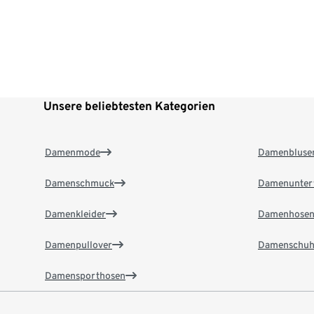
Unsere beliebtesten Kategorien
Damenmode
Damenbluse
Damenschmuck
Damenunter
Damenkleider
Damenhose
Damenpullover
Damenschuh
Damensporthosen