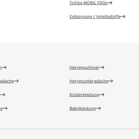
Tchibo MOBIL FAQs
Entsorgung / Inhaltsstoffe
n
Herrenpullover
wäsche
Herrenunterwäsche
n
Kinderkleidung
e
Babykleidung