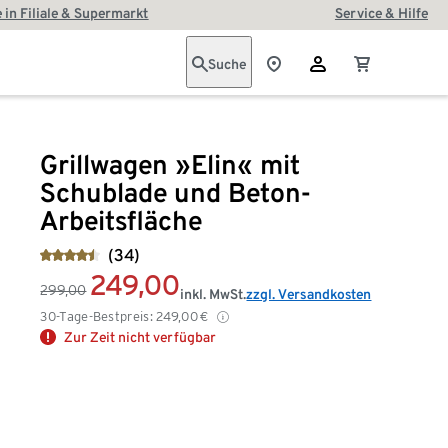
 in Filiale & Supermarkt
Service & Hilfe
Suche
Grillwagen »Elin« mit
Schublade und Beton-
Arbeitsfläche
(34)
249,00
299,00
inkl. MwSt.
zzgl. Versandkosten
30-Tage-Bestpreis:
249,00
€
Zur Zeit nicht verfügbar