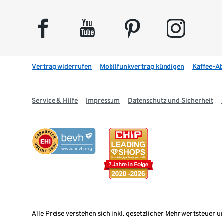
facebook
youtube
pinterest
instagram
Vertrag widerrufen
Mobilfunkvertrag kündigen
Kaffee-A
Service & Hilfe
Impressum
Datenschutz und Sicherheit
Alle Preise verstehen sich inkl. gesetzlicher Mehrwertsteuer u