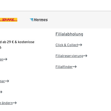
Filialabholung
d ab 29 € & kostenlose
Click & Collect
.
Filialreservierung
en
Filialfinder
ner
e ändern