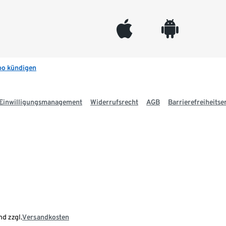
appleinc
android
bo kündigen
Einwilligungsmanagement
Widerrufsrecht
AGB
Barrierefreiheitse
nd zzgl.
Versandkosten