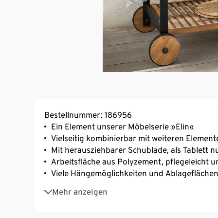
Bestellnummer: 186956
Ein Element unserer Möbelserie »Elin«
Vielseitig kombinierbar mit weiteren Element
Mit herausziehbarer Schublade, als Tablett nu
Arbeitsfläche aus Polyzement, pflegeleicht u
Viele Hängemöglichkeiten und Ablageflächen
Mit zwei gummibeschichteten Rädern zum mü
Mehr anzeigen
Inkl. Bodenschoner.
Aus hochwertigem Akazienholz, geölt.