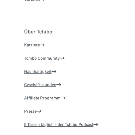
Über Tchibo
Karriere
Tchibo Community
Nachhaltigkeit
Geschäftskunden
Affiliate Programm
Presse
5 Tassen täglich – der Tchibo Podcast