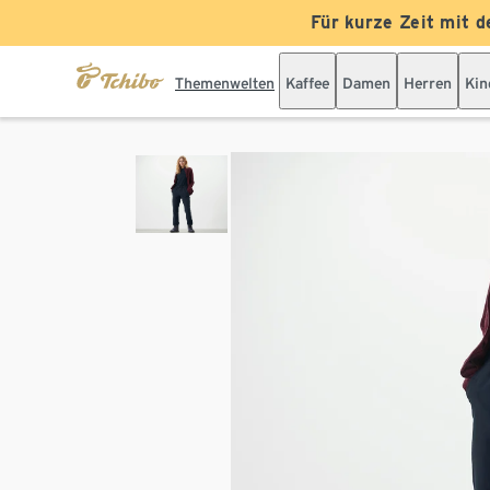
Für kurze Zeit mit d
Themenwelten
Kaffee
Damen
Herren
Kin