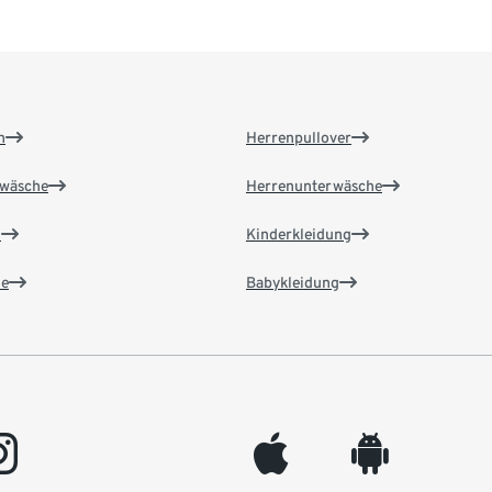
n
Herrenpullover
wäsche
Herrenunterwäsche
n
Kinderkleidung
e
Babykleidung
gram
appleinc
android