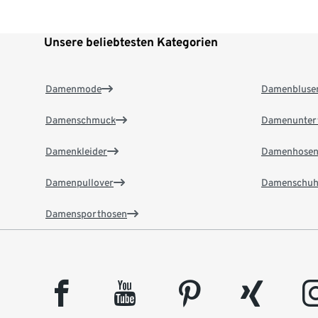
Unsere beliebtesten Kategorien
Damenmode
Damenbluse
Damenschmuck
Damenunter
Damenkleider
Damenhose
Damenpullover
Damenschuh
Damensporthosen
facebook
youtube
pinterest
xing
insta