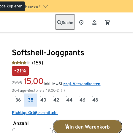
ode kopieren
Hinweis*
Suche
Softshell-Joggpants
(159)
-21%
15,00
29,99
inkl. MwSt.
zzgl. Versandkosten
30-Tage-Bestpreis:
19,00
€
36
38
40
42
44
46
48
Richtige Größe ermitteln
Anzahl
In den Warenkorb