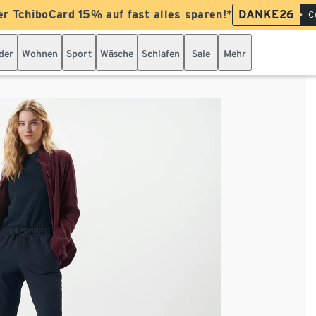
er TchiboCard 15% auf fast alles sparen!*
DANKE26
C
der
Wohnen
Sport
Wäsche
Schlafen
Sale
Mehr