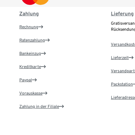
Zahlung
Lieferung
Gratisversan
Rechnung
Rücksendung
Ratenzahlung
Versandkost
Bankeinzug
Lieferzeit
Kreditkarte
Versandpart
Paypal
Packstation
Vorauskasse
Lieferadress
Zahlung in der Filiale