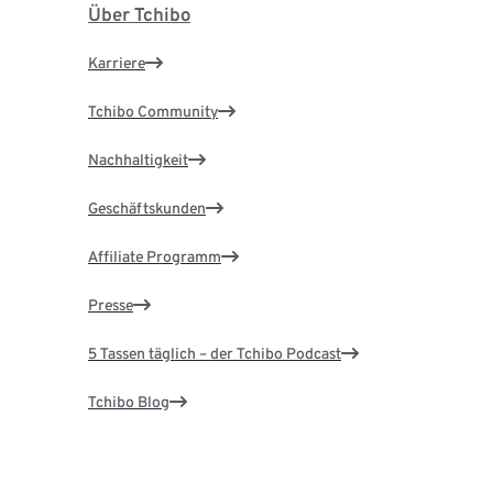
Über Tchibo
Karriere
Tchibo Community
Nachhaltigkeit
Geschäftskunden
Affiliate Programm
Presse
5 Tassen täglich – der Tchibo Podcast
Tchibo Blog