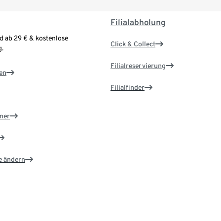
Filialabholung
d ab 29 € & kostenlose
Click & Collect
.
Filialreservierung
en
Filialfinder
ner
e ändern