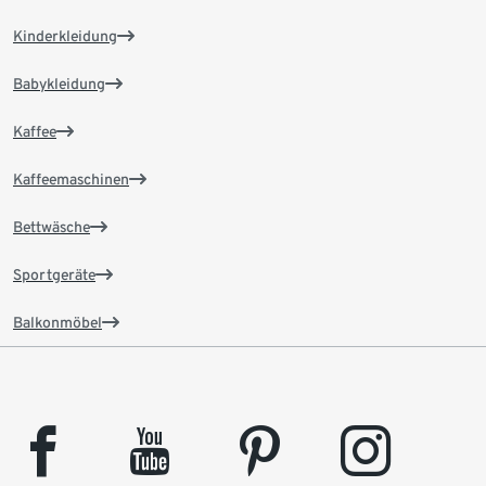
Kinderkleidung
Babykleidung
Kaffee
Kaffeemaschinen
Bettwäsche
Sportgeräte
Balkonmöbel
facebook
youtube
pinterest
instagram