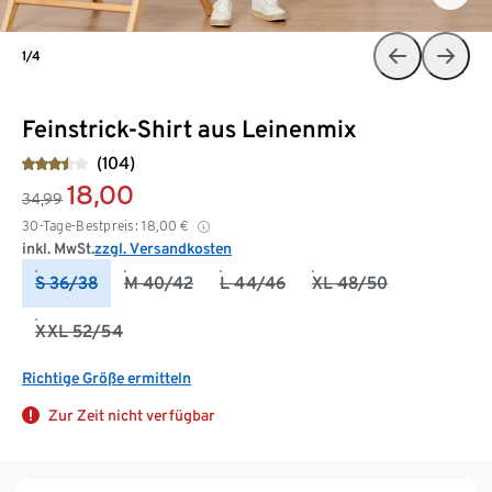
1/4
Feinstrick-Shirt aus Leinenmix
(104)
18,00
34,99
30-Tage-Bestpreis:
18,00
€
inkl. MwSt.
zzgl. Versandkosten
S 36/38
M 40/42
L 44/46
XL 48/50
XXL 52/54
Richtige Größe ermitteln
Zur Zeit nicht verfügbar