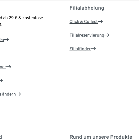
Filialabholung
d ab 29 € & kostenlose
Click & Collect
.
Filialreservierung
en
Filialfinder
ner
e ändern
d
Rund um unsere Produkte