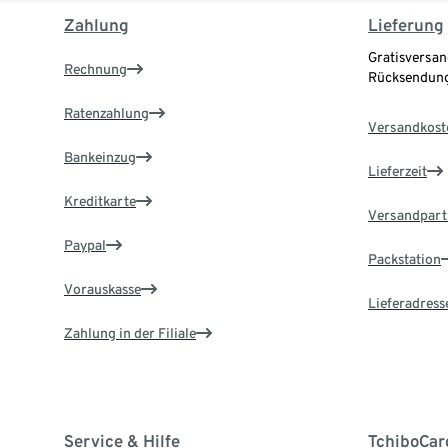
Zahlung
Lieferung
Gratisversan
Rechnung
Rücksendung
Ratenzahlung
Versandkost
Bankeinzug
Lieferzeit
Kreditkarte
Versandpart
Paypal
Packstation
Vorauskasse
Lieferadress
Zahlung in der Filiale
Service & Hilfe
TchiboCar