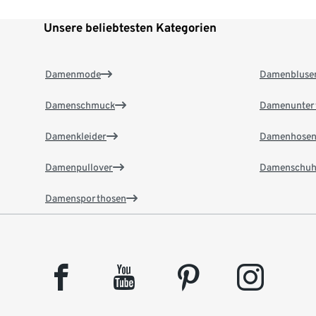
Unsere beliebtesten Kategorien
Damenmode
Damenbluse
Damenschmuck
Damenunter
Damenkleider
Damenhose
Damenpullover
Damenschuh
Damensporthosen
facebook
youtube
pinterest
instagram