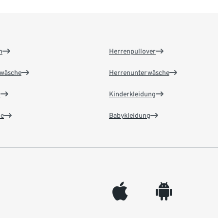
n
Herrenpullover
wäsche
Herrenunterwäsche
n
Kinderkleidung
e
Babykleidung
appleinc
android