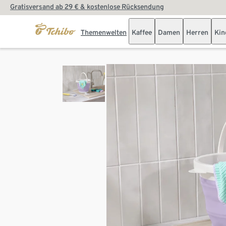
Gratisversand ab 29 € & kostenlose Rücksendung
Themenwelten
Kaffee
Damen
Herren
Kin