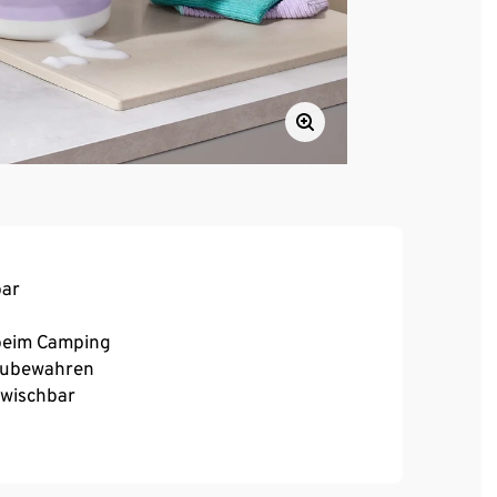
bar
 beim Camping
fzubewahren
bwischbar