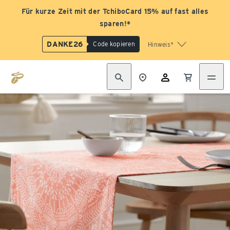
Für kurze Zeit mit der TchiboCard 15% auf fast alles
sparen!*
DANKE26
Code kopieren
Hinweis*