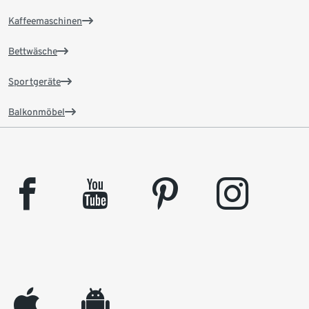
Kaffeemaschinen
Bettwäsche
Sportgeräte
Balkonmöbel
facebook
youtube
pinterest
instagram
appleinc
android