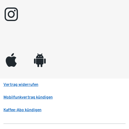
instagram
appleinc
android
Vertrag widerrufen
Mobilfunkvertrag kündigen
Kaffee-Abo kündigen