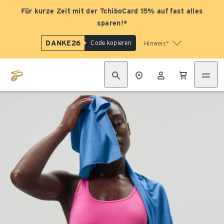
Für kurze Zeit mit der TchiboCard 15% auf fast alles
sparen!*
DANKE26
Code kopieren
Hinweis*