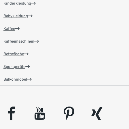
Kinderkleidung
Babykleidung
Kaffee
Kaffeemaschinen
Bettwäsche
Sportgeräte
Balkonmöbel
facebook
youtube
pinterest
xing