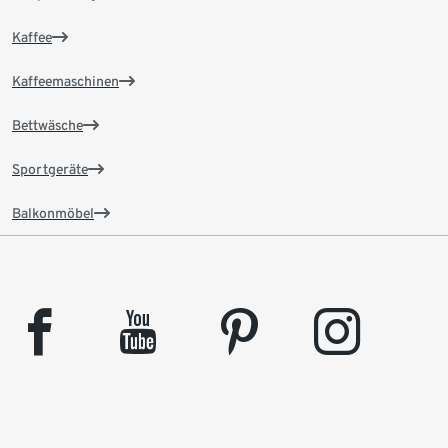
Kaffee
Kaffeemaschinen
Bettwäsche
Sportgeräte
Balkonmöbel
facebook
youtube
pinterest
instagram