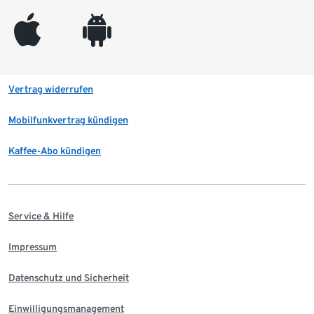
appleinc
android
Vertrag widerrufen
Mobilfunkvertrag kündigen
Kaffee-Abo kündigen
Service & Hilfe
Impressum
Datenschutz und Sicherheit
Einwilligungsmanagement