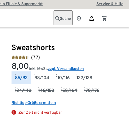
 in Filiale & Supermarkt
Service & Hilfe
Suche
Sweatshorts
(77)
8,00
inkl. MwSt.
zzgl. Versandkosten
86/92
98/104
110/116
122/128
134/140
146/152
158/164
170/176
Richtige Größe ermitteln
Zur Zeit nicht verfügbar