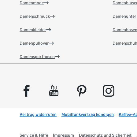
Damenmode
Damenbluse
Damenschmuck
Damenunter
Damenkleider
Damenhose
Damenpullover
Damenschuh
Damensporthosen
facebook
youtube
pinterest
instagram
Vertrag widerrufen
Mobilfunkvertrag kündigen
Kaffee-A
Service & Hilfe
Impressum
Datenschutz und Sicherheit