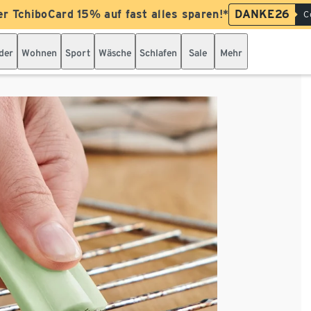
er TchiboCard 15% auf fast alles sparen!*
DANKE26
C
der
Wohnen
Sport
Wäsche
Schlafen
Sale
Mehr