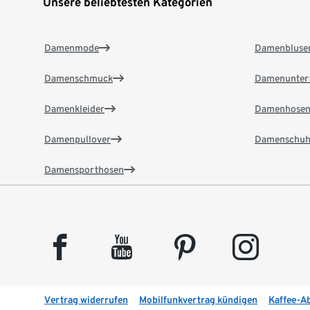
Unsere beliebtesten Kategorien
Damenmode
Damenbluse
Damenschmuck
Damenunter
Damenkleider
Damenhose
Damenpullover
Damenschuh
Damensporthosen
facebook
youtube
pinterest
instagram
Vertrag widerrufen
Mobilfunkvertrag kündigen
Kaffee-A