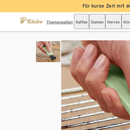
Für kurze Zeit mit d
Themenwelten
Kaffee
Damen
Herren
Kin