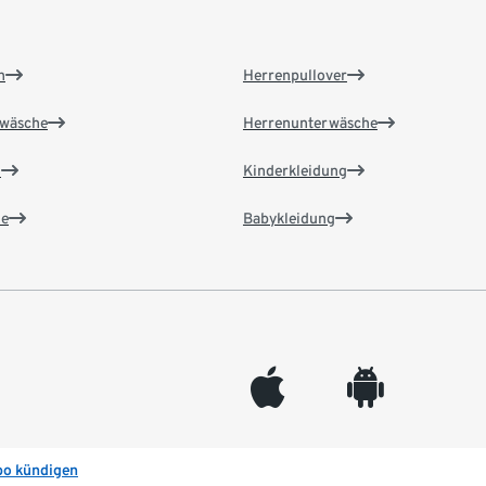
n
Herrenpullover
wäsche
Herrenunterwäsche
n
Kinderkleidung
e
Babykleidung
appleinc
android
bo kündigen