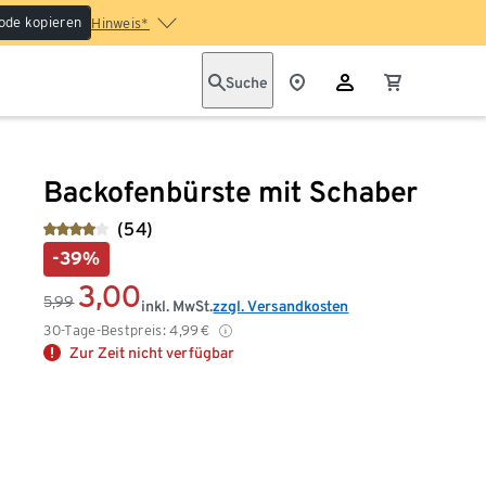
ode kopieren
Hinweis*
Suche
Backofenbürste mit Schaber
(54)
-39%
3,00
5,99
inkl. MwSt.
zzgl. Versandkosten
30-Tage-Bestpreis:
4,99
€
Zur Zeit nicht verfügbar