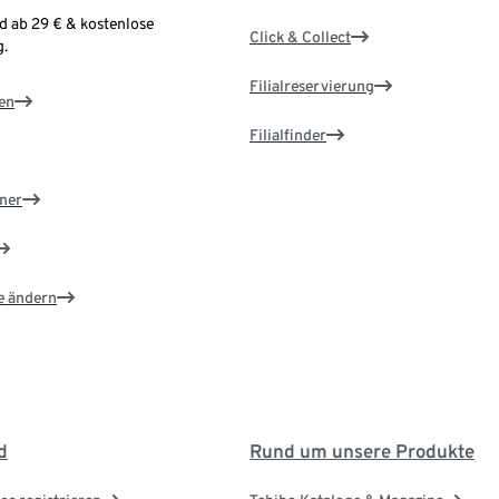
d ab 29 € & kostenlose
Click & Collect
.
Filialreservierung
en
Filialfinder
ner
e ändern
d
Rund um unsere Produkte