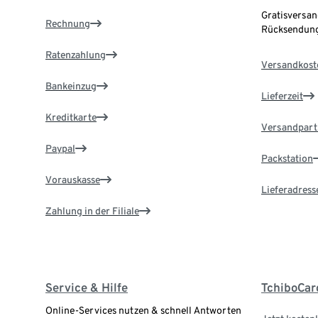
Gratisversan
Rechnung
Rücksendung
Ratenzahlung
Versandkost
Bankeinzug
Lieferzeit
Kreditkarte
Versandpart
Paypal
Packstation
Vorauskasse
Lieferadress
Zahlung in der Filiale
Service & Hilfe
TchiboCar
Online-Services nutzen & schnell Antworten