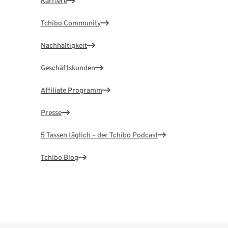
Karriere
Tchibo Community
Nachhaltigkeit
Geschäftskunden
Affiliate Programm
Presse
5 Tassen täglich – der Tchibo Podcast
Tchibo Blog