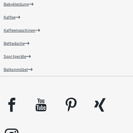
Babykleidung
Kaffee
Kaffeemaschinen
Bettwäsche
Sportgeräte
Balkonmöbel
facebook
youtube
pinterest
xing