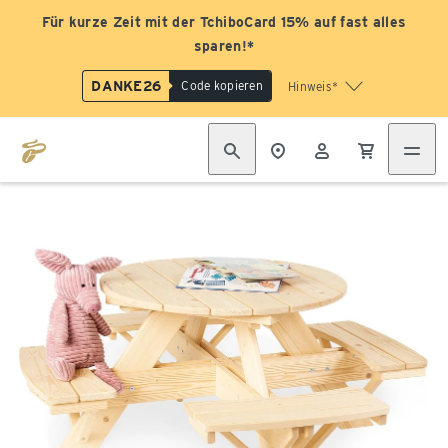
Für kurze Zeit mit der TchiboCard 15% auf fast alles
sparen!*
DANKE26
Code kopieren
Hinweis*