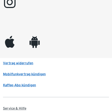
instagram
appleinc
android
Vertrag widerrufen
Mobilfunkvertrag kündigen
Kaffee-Abo kündigen
Service & Hilfe