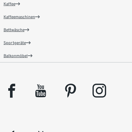
Kaffee
Kaffeemaschinen
Bettwäsche
Sportgeräte
Balkonmöbel
facebook
youtube
pinterest
instagram