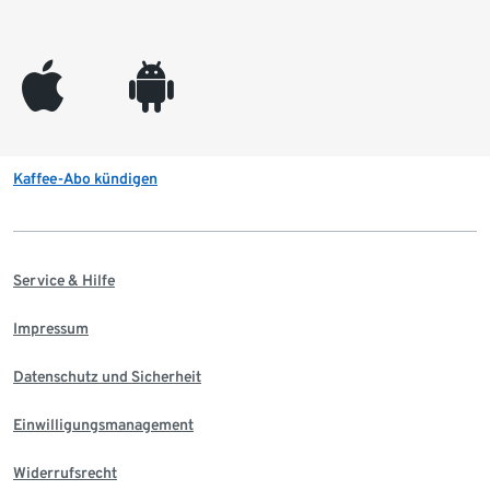
appleinc
android
Kaffee-Abo kündigen
Service & Hilfe
Impressum
Datenschutz und Sicherheit
Einwilligungsmanagement
Widerrufsrecht