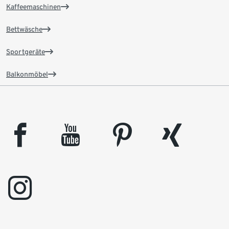
Kaffeemaschinen
Bettwäsche
Sportgeräte
Balkonmöbel
facebook
youtube
pinterest
xing
instagram