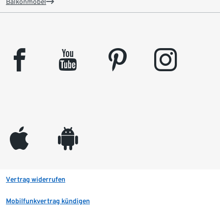
Balkonmöbel
facebook
youtube
pinterest
instagram
appleinc
android
Vertrag widerrufen
Mobilfunkvertrag kündigen