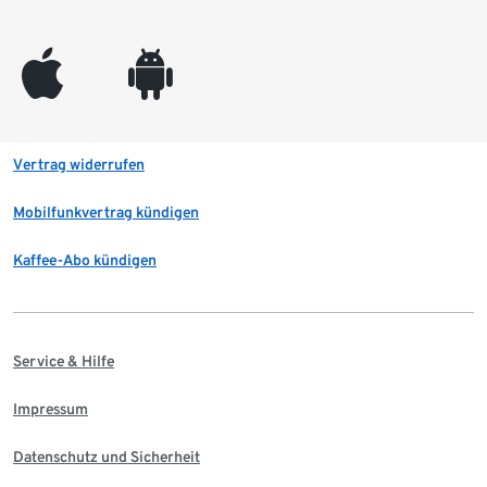
appleinc
android
Vertrag widerrufen
Mobilfunkvertrag kündigen
Kaffee-Abo kündigen
Service & Hilfe
Impressum
Datenschutz und Sicherheit