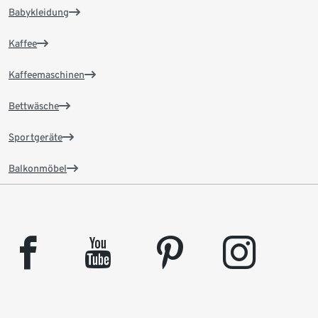
Babykleidung
Kaffee
Kaffeemaschinen
Bettwäsche
Sportgeräte
Balkonmöbel
facebook
youtube
pinterest
instagram