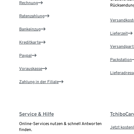
Rechnung
Rücksendung
Ratenzahlung
Versandkost
Bankeinzug
Lieferzeit
Kreditkarte
Versandpart
Paypal
Packstation
Vorauskasse
Lieferadress
Zahlung in der Filiale
Service & Hilfe
TchiboCar
Online-Services nutzen & schnell Antworten
Jetzt kostenl
finden.