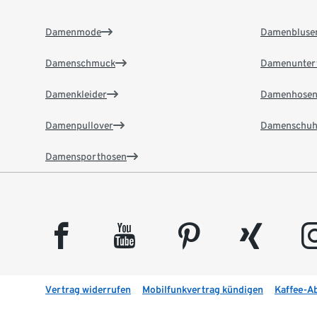
Damenmode
Damenbluse
Damenschmuck
Damenunter
Damenkleider
Damenhose
Damenpullover
Damenschuh
Damensporthosen
facebook
youtube
pinterest
xing
insta
Vertrag widerrufen
Mobilfunkvertrag kündigen
Kaffee-A