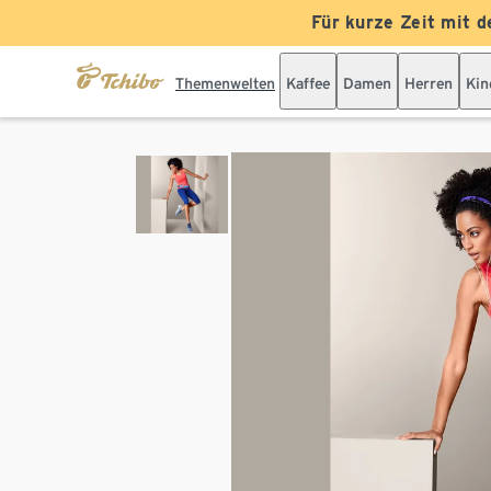
Für kurze Zeit mit d
Themenwelten
Kaffee
Damen
Herren
Kin