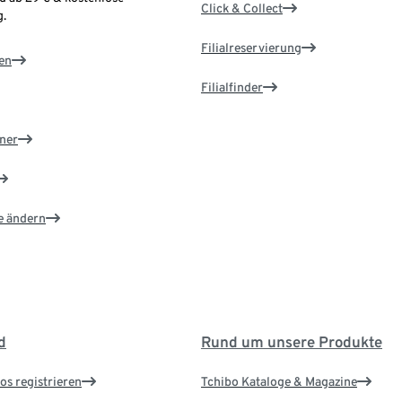
Click & Collect
.
Filialreservierung
en
Filialfinder
ner
e ändern
d
Rund um unsere Produkte
os registrieren
Tchibo Kataloge & Magazine