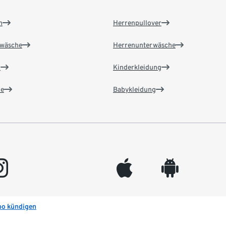
n
Herrenpullover
wäsche
Herrenunterwäsche
n
Kinderkleidung
e
Babykleidung
gram
appleinc
android
bo kündigen