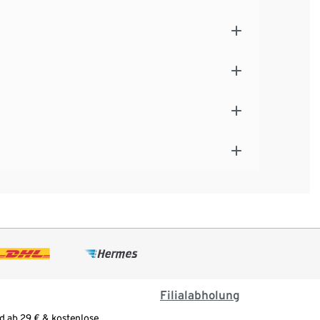
Filialabholung
d ab 29 € & kostenlose