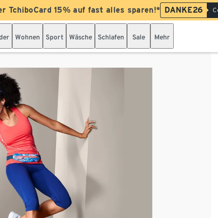
er TchiboCard 15% auf fast alles sparen!*
DANKE26
C
der
Wohnen
Sport
Wäsche
Schlafen
Sale
Mehr