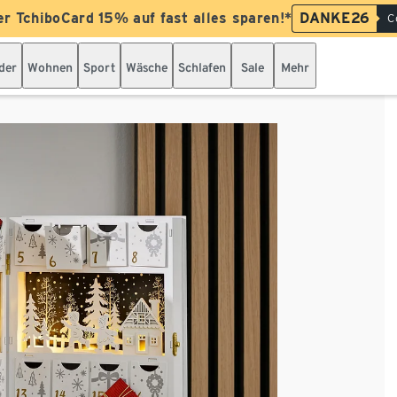
er TchiboCard 15% auf fast alles sparen!*
DANKE26
C
der
Wohnen
Sport
Wäsche
Schlafen
Sale
Mehr