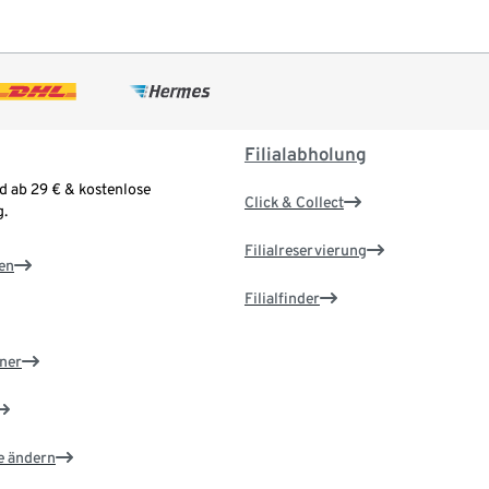
Filialabholung
d ab 29 € & kostenlose
Click & Collect
.
Filialreservierung
en
Filialfinder
ner
e ändern