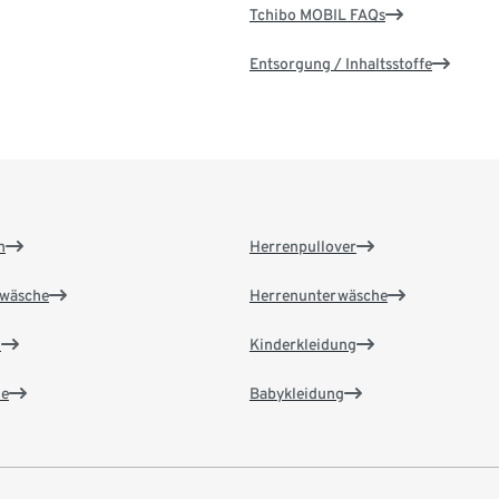
Tchibo MOBIL FAQs
Entsorgung / Inhaltsstoffe
n
Herrenpullover
wäsche
Herrenunterwäsche
n
Kinderkleidung
e
Babykleidung