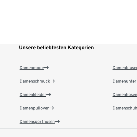
Unsere beliebtesten Kategorien
Damenmode
Damenbluse
Damenschmuck
Damenunter
Damenkleider
Damenhose
Damenpullover
Damenschuh
Damensporthosen