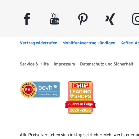
facebook
youtube
pinterest
xing
insta
Vertrag widerrufen
Mobilfunkvertrag kündigen
Kaffee-A
Service & Hilfe
Impressum
Datenschutz und Sicherheit
Alle Preise verstehen sich inkl. gesetzlicher Mehrwertsteuer u