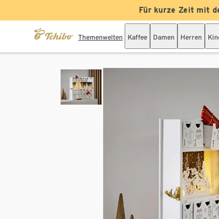
Für kurze Zeit mit d
Themenwelten
Kaffee
Damen
Herren
Kin