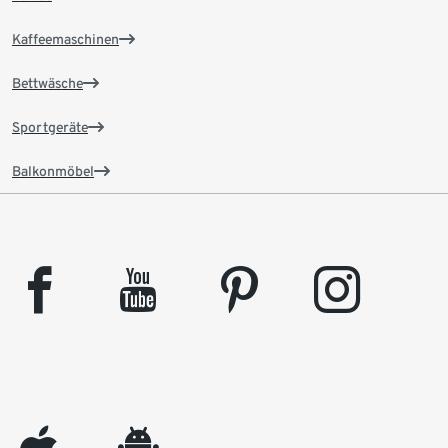
Kaffeemaschinen
Bettwäsche
Sportgeräte
Balkonmöbel
facebook
youtube
pinterest
instagram