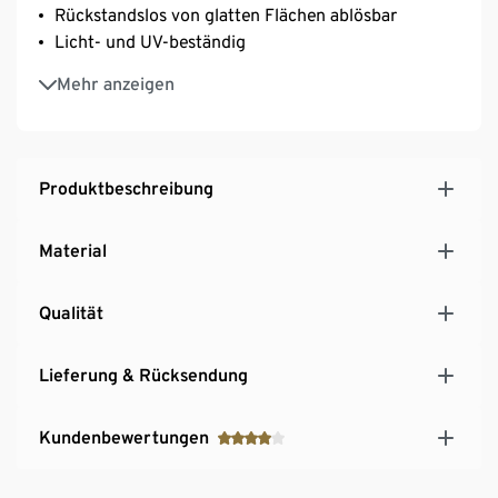
Rückstandslos von glatten Flächen ablösbar
Licht- und UV-beständig
Einfach die Schutzfolie auf der Spiegelseite
Mehr anzeigen
entfernen und nach Belieben anordnen
Wasserbeständig – auch für die Dusche geeignet
Ideal für Flur, Kinderzimmer, Büro oder Bad
Produktbeschreibung
Material
Qualität
Lieferung & Rücksendung
Kundenbewertungen