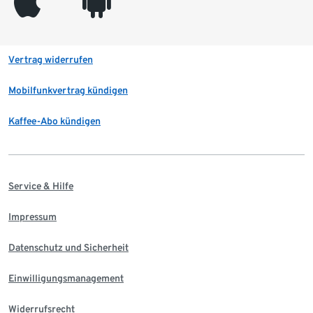
appleinc
android
Vertrag widerrufen
Mobilfunkvertrag kündigen
Kaffee-Abo kündigen
Service & Hilfe
Impressum
Datenschutz und Sicherheit
Einwilligungsmanagement
Widerrufsrecht