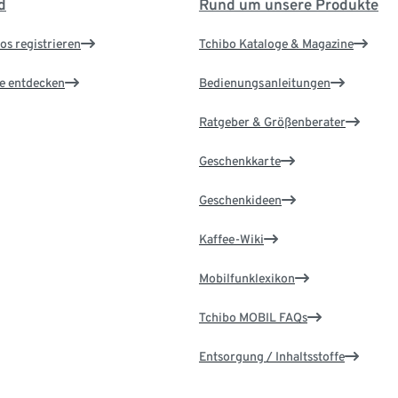
d
Rund um unsere Produkte
os registrieren
Tchibo Kataloge & Magazine
le entdecken
Bedienungsanleitungen
Ratgeber & Größenberater
Geschenkkarte
Geschenkideen
Kaffee-Wiki
Mobilfunklexikon
Tchibo MOBIL FAQs
Entsorgung / Inhaltsstoffe