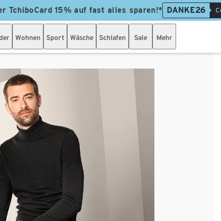
er TchiboCard 15% auf fast alles sparen!*
DANKE26
C
der
Wohnen
Sport
Wäsche
Schlafen
Sale
Mehr