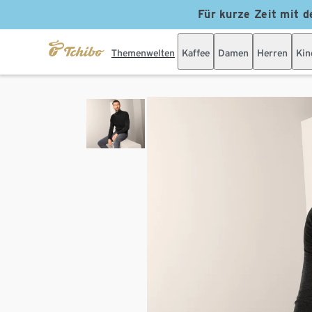
Für kurze Zeit mit d
Themenwelten
Kaffee
Damen
Herren
Kin