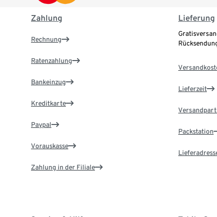
Zahlung
Lieferung
Gratisversan
Rechnung
Rücksendung
Ratenzahlung
Versandkost
Bankeinzug
Lieferzeit
Kreditkarte
Versandpart
Paypal
Packstation
Vorauskasse
Lieferadress
Zahlung in der Filiale