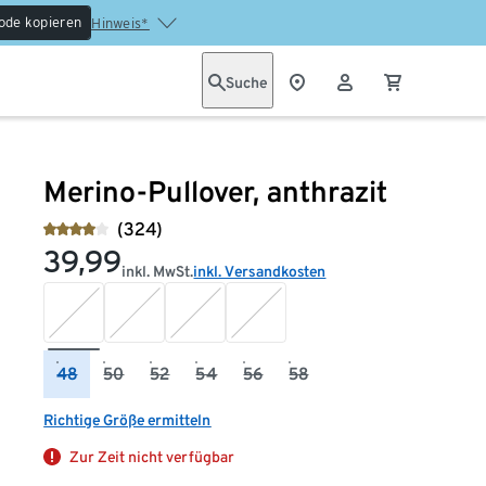
ode kopieren
Hinweis*
Suche
Merino-Pullover, anthrazit
(324)
39,99
inkl. MwSt.
inkl. Versandkosten
48
50
52
54
56
58
Richtige Größe ermitteln
Zur Zeit nicht verfügbar