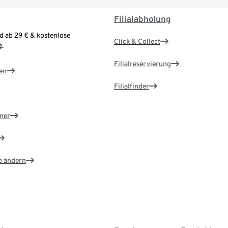
Filialabholung
d ab 29 € & kostenlose
Click & Collect
.
Filialreservierung
en
Filialfinder
ner
e ändern