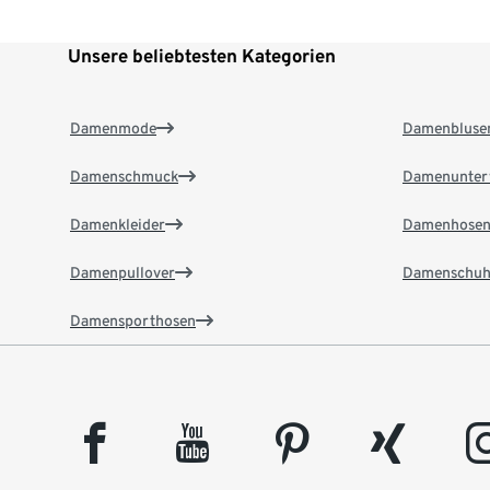
Unsere beliebtesten Kategorien
Damenmode
Damenbluse
Damenschmuck
Damenunter
Damenkleider
Damenhose
Damenpullover
Damenschuh
Damensporthosen
facebook
youtube
pinterest
xing
insta