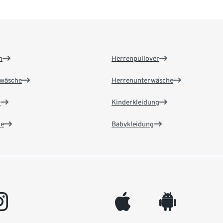
n
Herrenpullover
wäsche
Herrenunterwäsche
n
Kinderkleidung
e
Babykleidung
gram
appleinc
android