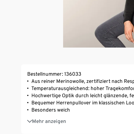
Bestellnummer: 136033
Aus reiner Merinowolle, zertifiziert nach Re
Temperaturausgleichend: hoher Tragekomfo
Hochwertige Optik durch leicht glänzende, f
Bequemer Herrenpullover im klassischen Look –
Besonders weich
Eleganter Rollkragen
Mehr anzeigen
Mit formstabilen Bündchen
Gerader Schnitt