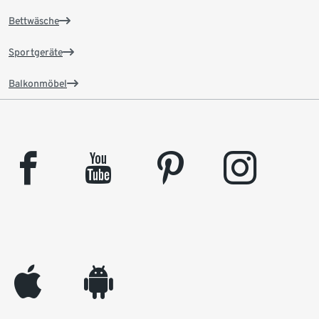
Bettwäsche
Sportgeräte
Balkonmöbel
facebook
youtube
pinterest
instagram
appleinc
android