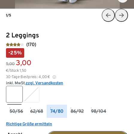
1/5
2 Leggings
(170)
-25%
3,00
5,00
€/Stück
1,50
30-Tage-Bestpreis:
4,00
€
inkl. MwSt.
zzgl. Versandkosten
50/56
62/68
74/80
86/92
98/104
Richtige Größe ermitteln