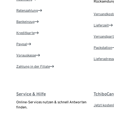
Rücksendung
Ratenzahlung
Versandkost
Bankeinzug
Lieferzeit
Kreditkarte
Versandpart
Paypal
Packstation
Vorauskasse
Lieferadress
Zahlung in der Filiale
Service & Hilfe
TchiboCar
Online-Services nutzen & schnell Antworten
Jetzt kostenl
finden.