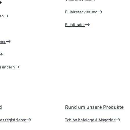
.
Filialreservierung
en
Filialfinder
ner
e ändern
d
Rund um unsere Produkte
os registrieren
Tchibo Kataloge & Magazine