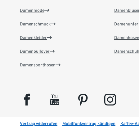
Damenmode
Damenbluse
Damenschmuck
Damenunter
Damenkleider
Damenhose
Damenpullover
Damenschuh
Damensporthosen
facebook
youtube
pinterest
instagram
Vertrag widerrufen
Mobilfunkvertrag kündigen
Kaffee-A