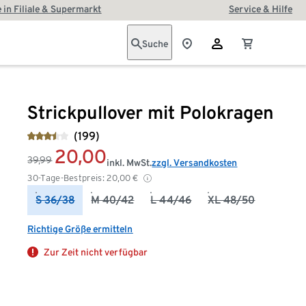
 in Filiale & Supermarkt
Service & Hilfe
Suche
Strickpullover mit Polokragen
(199)
20,00
39,99
inkl. MwSt.
zzgl. Versandkosten
30-Tage-Bestpreis:
20,00
€
S 36/38
M 40/42
L 44/46
XL 48/50
Richtige Größe ermitteln
Zur Zeit nicht verfügbar