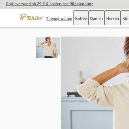
Gratisversand ab 29 € & kostenlose Rücksendung
Themenwelten
Kaffee
Damen
Herren
Kin