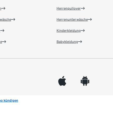
n
Herrenpullover
wäsche
Herrenunterwäsche
n
Kinderkleidung
e
Babykleidung
appleinc
android
bo kündigen