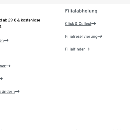
Filialabholung
d ab 29 € & kostenlose
Click & Collect
.
Filialreservierung
en
Filialfinder
ner
e ändern