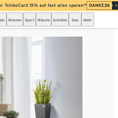
er TchiboCard 15% auf fast alles sparen!*
DANKE26
C
der
Wohnen
Sport
Wäsche
Schlafen
Sale
Mehr