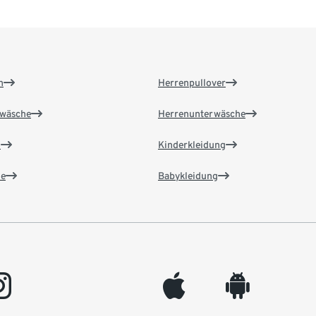
n
Herrenpullover
wäsche
Herrenunterwäsche
n
Kinderkleidung
e
Babykleidung
gram
appleinc
android