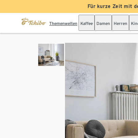
Für kurze Zeit mit d
Themenwelten
Kaffee
Damen
Herren
Kin