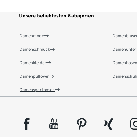
Unsere beliebtesten Kategorien
Damenmode
Damenbluse
Damenschmuck
Damenunter
Damenkleider
Damenhose
Damenpullover
Damenschuh
Damensporthosen
facebook
youtube
pinterest
xing
insta