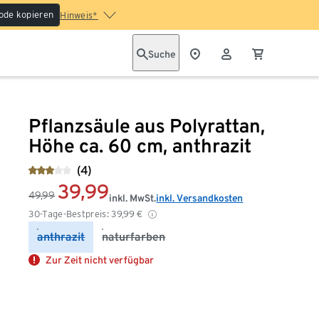
ode kopieren
Hinweis*
Suche
Pflanzsäule aus Polyrattan,
Höhe ca. 60 cm, anthrazit
(4)
39,99
49,99
inkl. MwSt.
inkl. Versandkosten
30-Tage-Bestpreis:
39,99
€
anthrazit
naturfarben
Zur Zeit nicht verfügbar