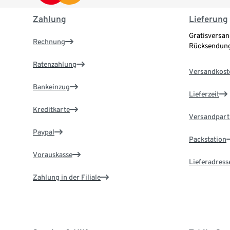
Zahlung
Lieferung
Gratisversan
Rechnung
Rücksendung
Ratenzahlung
Versandkost
Bankeinzug
Lieferzeit
Kreditkarte
Versandpart
Paypal
Packstation
Vorauskasse
Lieferadress
Zahlung in der Filiale