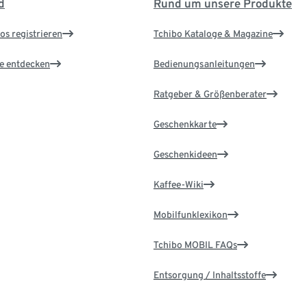
d
Rund um unsere Produkte
os registrieren
Tchibo Kataloge & Magazine
le entdecken
Bedienungsanleitungen
Ratgeber & Größenberater
Geschenkkarte
Geschenkideen
Kaffee-Wiki
Mobilfunklexikon
Tchibo MOBIL FAQs
Entsorgung / Inhaltsstoffe