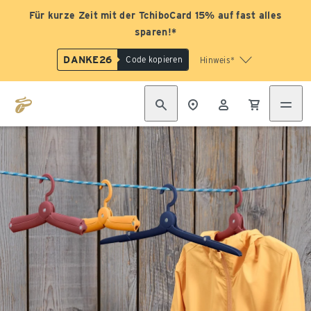
Für kurze Zeit mit der TchiboCard 15% auf fast alles
sparen!*
DANKE26
Code kopieren
Hinweis*