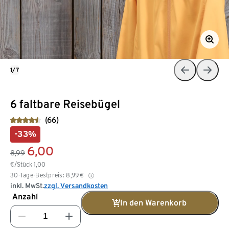
1/7
6 faltbare Reisebügel
(66)
-33%
6,00
8,99
€/Stück
1,00
30-Tage-Bestpreis:
8,99
€
inkl. MwSt.
zzgl. Versandkosten
Anzahl
In den Warenkorb