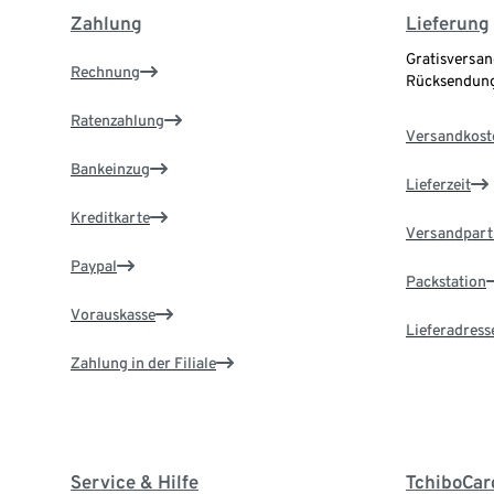
Zahlung
Lieferung
Gratisversan
Rechnung
Rücksendung
Ratenzahlung
Versandkost
Bankeinzug
Lieferzeit
Kreditkarte
Versandpart
Paypal
Packstation
Vorauskasse
Lieferadress
Zahlung in der Filiale
Service & Hilfe
TchiboCar