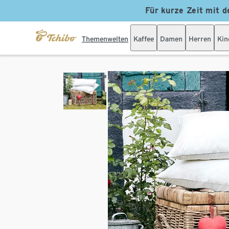
Für kurze Zeit mit d
Themenwelten
Kaffee
Damen
Herren
Kin