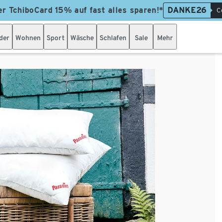
er TchiboCard 15% auf fast alles sparen!*
DANKE26
C
der
Wohnen
Sport
Wäsche
Schlafen
Sale
Mehr