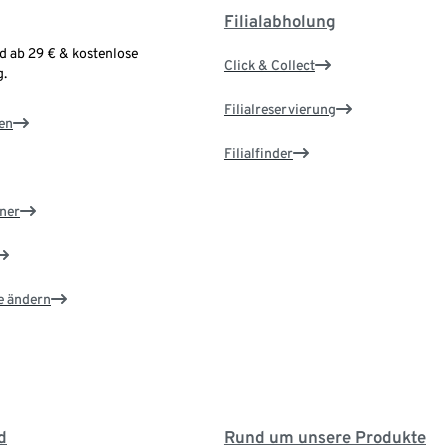
Filialabholung
d ab 29 € & kostenlose
Click & Collect
.
Filialreservierung
en
Filialfinder
ner
e ändern
d
Rund um unsere Produkte