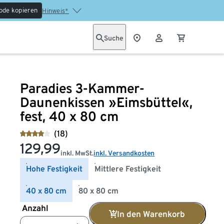
ode kopieren
Hinweis*
Suche
Paradies 3-Kammer-
Daunenkissen »Eimsbüttel«,
fest, 40 x 80 cm
(18)
129,99
inkl. MwSt.
inkl. Versandkosten
Hohe Festigkeit
Mittlere Festigkeit
40 x 80 cm
80 x 80 cm
Anzahl
In den Warenkorb