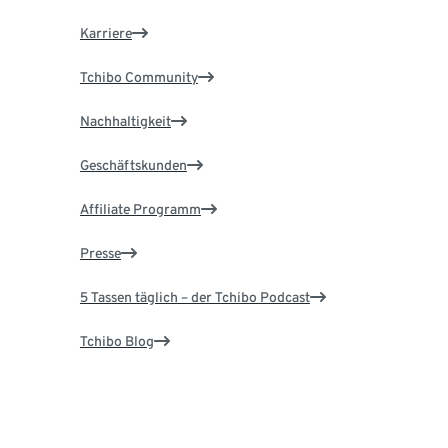
Karriere
Tchibo Community
Nachhaltigkeit
Geschäftskunden
Affiliate Programm
Presse
5 Tassen täglich – der Tchibo Podcast
Tchibo Blog