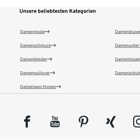
Unsere beliebtesten Kategorien
Damenmode
Damenbluse
Damenschmuck
Damenunter
Damenkleider
Damenhose
Damenpullover
Damenschuh
Damensporthosen
facebook
youtube
pinterest
xing
insta