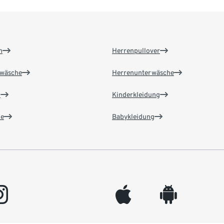
n
Herrenpullover
wäsche
Herrenunterwäsche
n
Kinderkleidung
e
Babykleidung
gram
appleinc
android