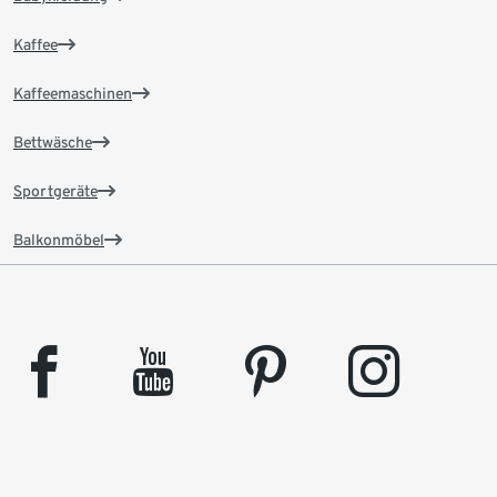
Kaffee
Kaffeemaschinen
Bettwäsche
Sportgeräte
Balkonmöbel
facebook
youtube
pinterest
instagram