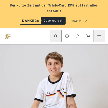
Für kurze Zeit mit der TchiboCard 15% auf fast alles
sparen!*
DANKE26
Code kopieren
Hinweis*