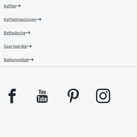
Kaffee
Kaffeemaschinen
Bettwäsche
Sportgeräte
Balkonmöbel
facebook
youtube
pinterest
instagram