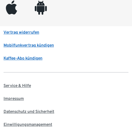
appleinc
android
Vertrag widerrufen
Mobilfunkvertrag kündigen
Kaffee-Abo kündigen
Service & Hilfe
Impressum
Datenschutz und Sicherheit
Einwilligungsmanagement