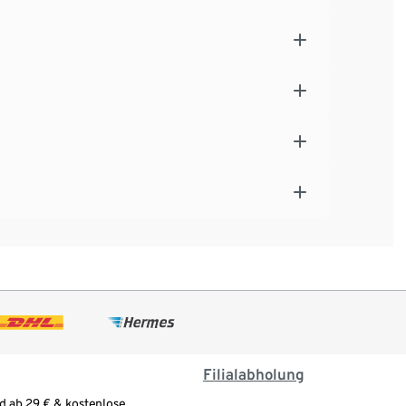
Filialabholung
d ab 29 € & kostenlose