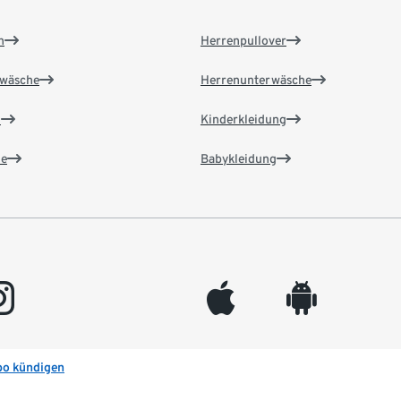
n
Herrenpullover
wäsche
Herrenunterwäsche
n
Kinderkleidung
e
Babykleidung
gram
appleinc
android
bo kündigen