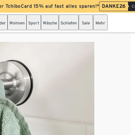
er TchiboCard 15% auf fast alles sparen!*
DANKE26
C
der
Wohnen
Sport
Wäsche
Schlafen
Sale
Mehr