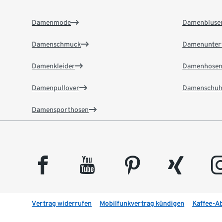
Damenmode
Damenbluse
Damenschmuck
Damenunter
Damenkleider
Damenhose
Damenpullover
Damenschuh
Damensporthosen
facebook
youtube
pinterest
xing
insta
Vertrag widerrufen
Mobilfunkvertrag kündigen
Kaffee-A