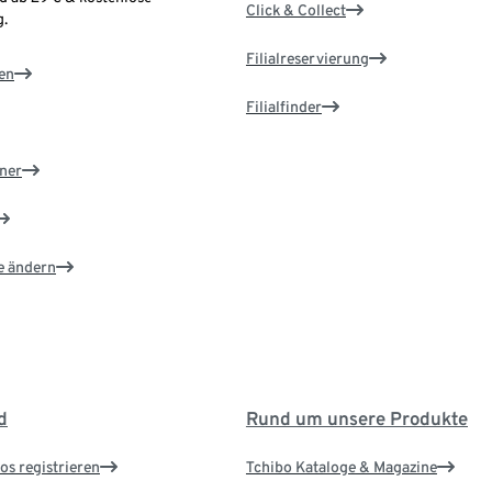
Click & Collect
.
Filialreservierung
en
Filialfinder
ner
e ändern
d
Rund um unsere Produkte
os registrieren
Tchibo Kataloge & Magazine