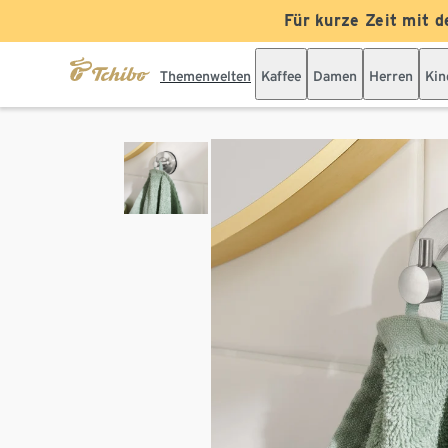
Für kurze Zeit mit d
Themenwelten
Kaffee
Damen
Herren
Kin