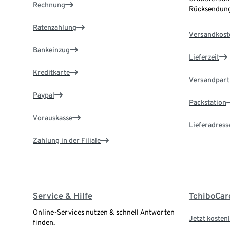
Rechnung
Rücksendung
Ratenzahlung
Versandkost
Bankeinzug
Lieferzeit
Kreditkarte
Versandpart
Paypal
Packstation
Vorauskasse
Lieferadress
Zahlung in der Filiale
Service & Hilfe
TchiboCar
Online-Services nutzen & schnell Antworten
Jetzt kostenl
finden.