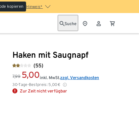
ode kopieren
Hinweis*
Suche
Haken mit Saugnapf
(55)
5,00
7,99
inkl. MwSt.
zzgl. Versandkosten
30-Tage-Bestpreis:
5,00
€
Zur Zeit nicht verfügbar