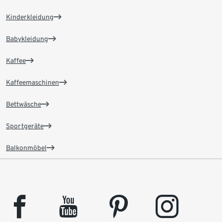
Kinderkleidung
Babykleidung
Kaffee
Kaffeemaschinen
Bettwäsche
Sportgeräte
Balkonmöbel
facebook
youtube
pinterest
instagram