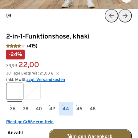
1/5
2-in-1-Funktionshose, khaki
(415)
-24%
22,00
39,99
30-Tage-Bestpreis:
29,00
€
inkl. MwSt.
zzgl. Versandkosten
36
38
40
42
44
46
48
Richtige Größe ermitteln
Anzahl
In den Warenkorb