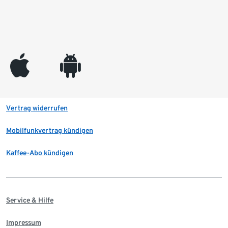
appleinc
android
Vertrag widerrufen
Mobilfunkvertrag kündigen
Kaffee-Abo kündigen
Service & Hilfe
Impressum