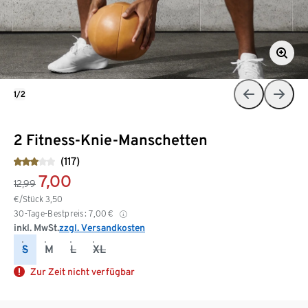
1/2
2 Fitness-Knie-Manschetten
(117)
7,00
12,99
€/Stück
3,50
30-Tage-Bestpreis:
7,00
€
inkl. MwSt.
zzgl. Versandkosten
S
M
L
XL
Zur Zeit nicht verfügbar