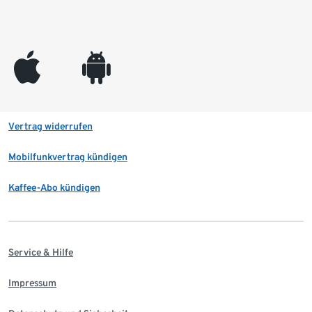
appleinc
android
Vertrag widerrufen
Mobilfunkvertrag kündigen
Kaffee-Abo kündigen
Service & Hilfe
Impressum