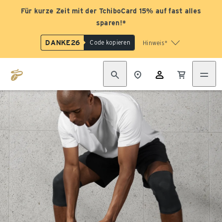
Für kurze Zeit mit der TchiboCard 15% auf fast alles
sparen!*
DANKE26
Code kopieren
Hinweis*