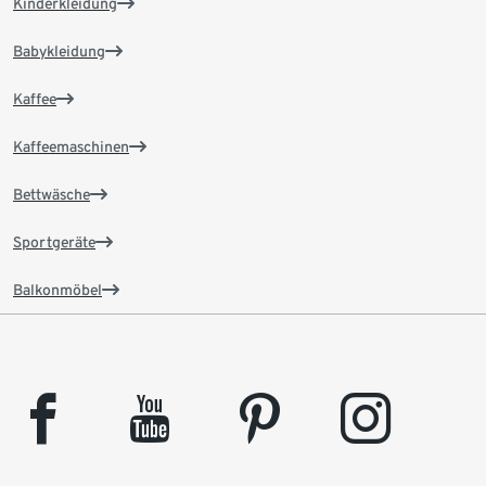
Kinderkleidung
Babykleidung
Kaffee
Kaffeemaschinen
Bettwäsche
Sportgeräte
Balkonmöbel
facebook
youtube
pinterest
instagram