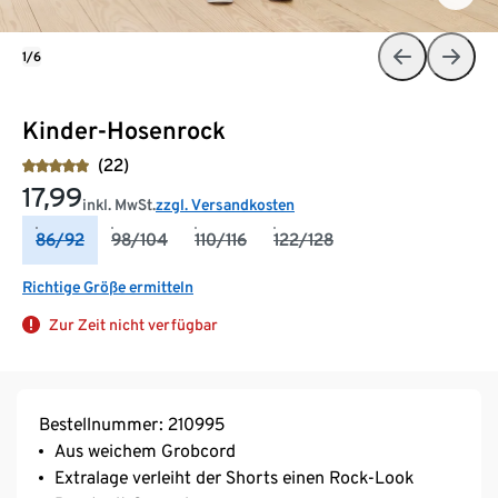
1/6
Kinder-Hosenrock
(22)
17,99
inkl. MwSt.
zzgl. Versandkosten
86/92
98/104
110/116
122/128
Richtige Größe ermitteln
Zur Zeit nicht verfügbar
Bestellnummer: 210995
Aus weichem Grobcord
Extralage verleiht der Shorts einen Rock-Look