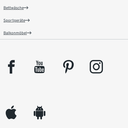
Bettwäsche
Sportgeräte
Balkonmöbel
facebook
youtube
pinterest
instagram
appleinc
android