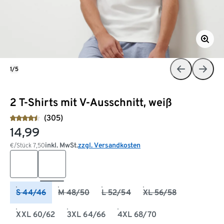
1/5
2 T-Shirts mit V-Ausschnitt, weiß
(305)
14,99
inkl. MwSt.
zzgl. Versandkosten
€/Stück
7,50
S 44/46
M 48/50
L 52/54
XL 56/58
XXL 60/62
3XL 64/66
4XL 68/70