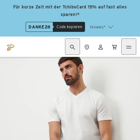
Für kurze Zeit mit der TchiboCard 15% auf fast alles
sparen!*
DANKE26
Code kopieren
Hinweis*