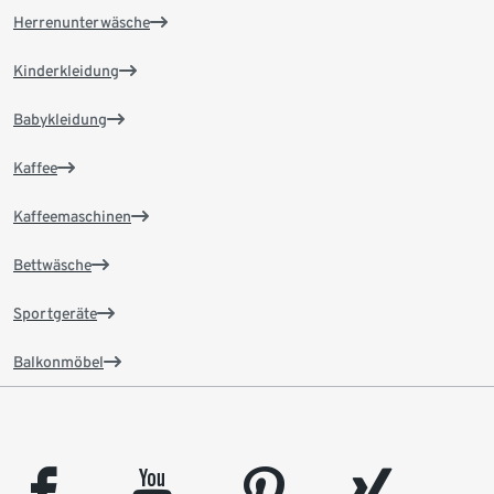
Herrenunterwäsche
Kinderkleidung
Babykleidung
Kaffee
Kaffeemaschinen
Bettwäsche
Sportgeräte
Balkonmöbel
facebook
youtube
pinterest
xing