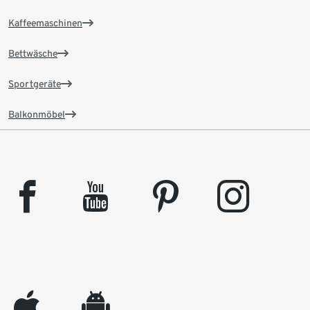
Kaffeemaschinen
Bettwäsche
Sportgeräte
Balkonmöbel
facebook
youtube
pinterest
instagram
appleinc
android