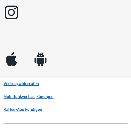
instagram
appleinc
android
Vertrag widerrufen
Mobilfunkvertrag kündigen
Kaffee-Abo kündigen