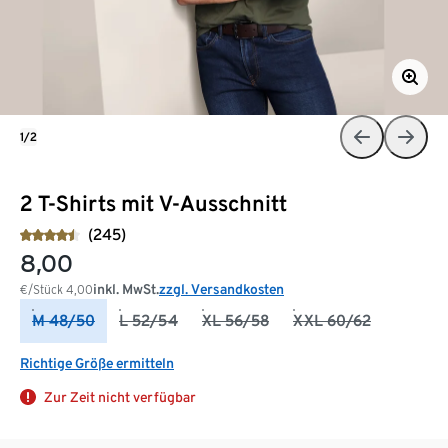
1/2
2 T-Shirts mit V-Ausschnitt
(245)
8,00
inkl. MwSt.
zzgl. Versandkosten
€/Stück
4,00
M 48/50
L 52/54
XL 56/58
XXL 60/62
Richtige Größe ermitteln
Zur Zeit nicht verfügbar