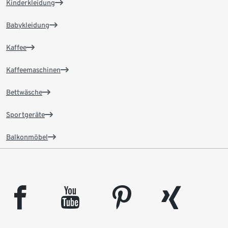
Kinderkleidung
Babykleidung
Kaffee
Kaffeemaschinen
Bettwäsche
Sportgeräte
Balkonmöbel
facebook
youtube
pinterest
xing