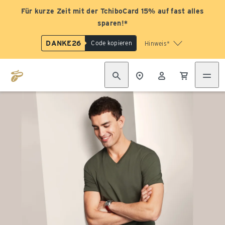
Für kurze Zeit mit der TchiboCard 15% auf fast alles
sparen!*
DANKE26
Code kopieren
Hinweis*