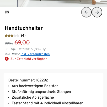
1/3
Handtuchhalter
(4)
69,00
89,95
30-Tage-Bestpreis:
69,00
€
inkl. MwSt.
inkl. Versandkosten
Zur Zeit nicht verfügbar
Bestellnummer: 182292
Aus hochwertigem Edelstahl
Stufenförmig angeordnete Stangen
Zusätzliche Ablagefläche
Fester Stand mit 4 individuell einstellbaren