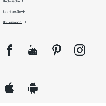
Bettwäsche
Sportgeräte
Balkonmöbel
facebook
youtube
pinterest
instagram
appleinc
android