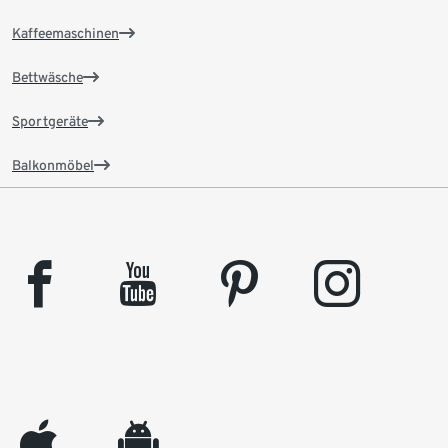
Kaffeemaschinen
Bettwäsche
Sportgeräte
Balkonmöbel
facebook
youtube
pinterest
instagram
appleinc
android