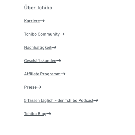
Über Tchibo
Karriere
Tchibo Community
Nachhaltigkeit
Geschäftskunden
Affiliate Programm
Presse
5 Tassen täglich – der Tchibo Podcast
Tchibo Blog