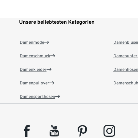
Unsere beliebtesten Kategorien
Damenmode
Damenbluse
Damenschmuck
Damenunter
Damenkleider
Damenhose
Damenpullover
Damenschuh
Damensporthosen
facebook
youtube
pinterest
instagram