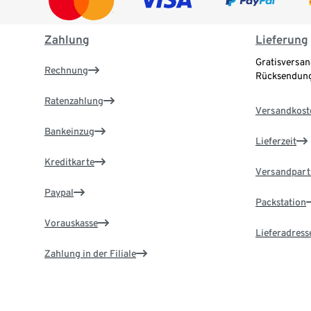
Zahlung
Lieferung
Gratisversan
Rechnung
Rücksendung
Ratenzahlung
Versandkost
Bankeinzug
Lieferzeit
Kreditkarte
Versandpart
Paypal
Packstation
Vorauskasse
Lieferadress
Zahlung in der Filiale