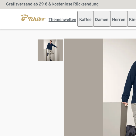
Gratisversand ab 29 € & kostenlose Rücksendung
Themenwelten
Kaffee
Damen
Herren
Kin