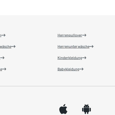
n
Herrenpullover
wäsche
Herrenunterwäsche
n
Kinderkleidung
e
Babykleidung
appleinc
android