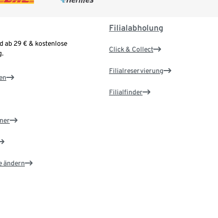
Filialabholung
d ab 29 € & kostenlose
Click & Collect
.
Filialreservierung
en
Filialfinder
ner
e ändern