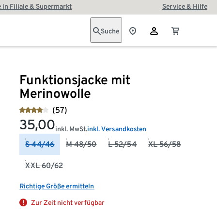
 in Filiale & Supermarkt
Service & Hilfe
Suche
Funktionsjacke mit
Merinowolle
(57)
35,00
inkl. MwSt.
inkl. Versandkosten
S 44/46
M 48/50
L 52/54
XL 56/58
XXL 60/62
Richtige Größe ermitteln
Zur Zeit nicht verfügbar