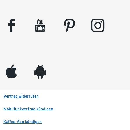
facebook
youtube
pinterest
instagram
appleinc
android
Vertrag widerrufen
Mobilfunkvertrag kündigen
Kaffee-Abo kündigen